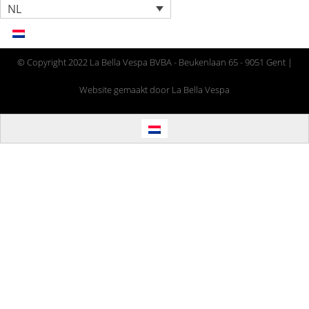
NL
© Copyright 2022 La Bella Vespa BVBA - Beukenlaan 65 - 9051 Gent |
Website gemaakt door La Bella Vespa