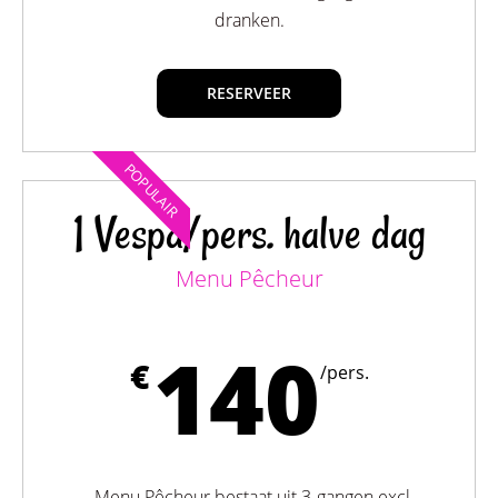
dranken.
RESERVEER
POPULAIR
1 Vespa/pers. halve dag
Menu Pêcheur
140
€
/pers.
Menu Pêcheur bestaat uit 3-gangen excl.