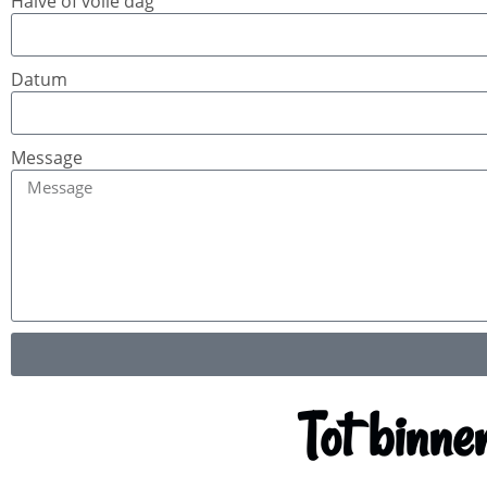
Halve of volle dag
Datum
Message
Tot binne