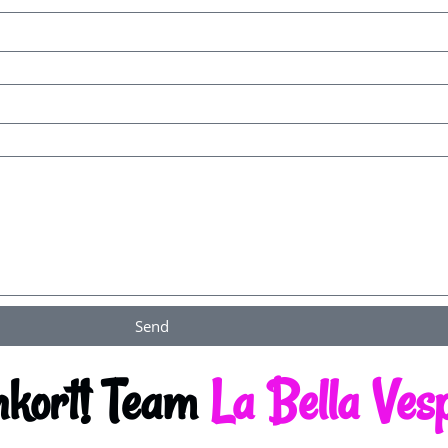
Send
nkort! Team
L
a
B
e
l
l
a
V
e
s