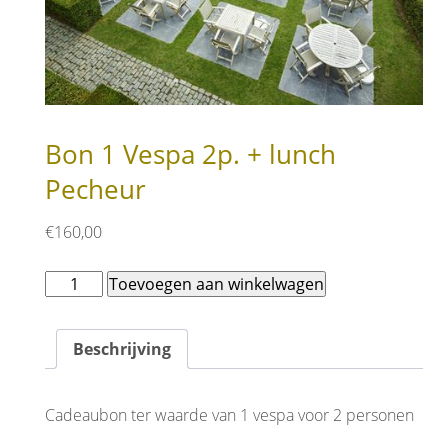
Bon 1 Vespa 2p. + lunch
Pecheur
€
160,00
Bon
Toevoegen aan winkelwagen
1
Vespa
2p.
Beschrijving
+
lunch
Pecheur
Cadeaubon ter waarde van 1 vespa voor 2 personen
aantal