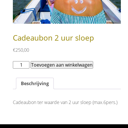
Cadeaubon 2 uur sloep
€
250,00
Cadeaubon
Toevoegen aan winkelwagen
2
uur
sloep
Beschrijving
aantal
Cadeaubon ter waarde van 2 uur sloep (max.6pers.)